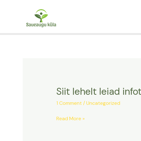
Skip
to
content
Siit lehelt leiad in
Siit
lehelt
1 Comment
/
Uncategorized
leiad
infot,
Read More »
ajalugu
ja
muud