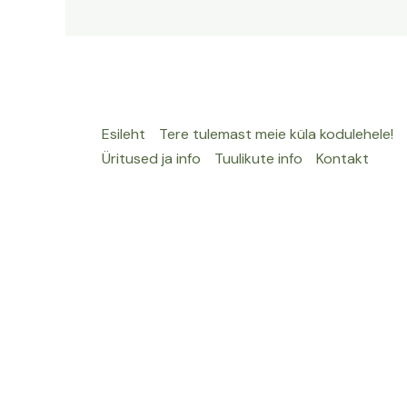
põnevat
meie
küla
kohta.
Esileht
Tere tulemast meie küla kodulehele!
Üritused ja info
Tuulikute info
Kontakt