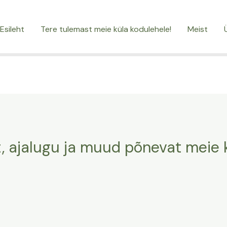
Esileht
Tere tulemast meie küla kodulehele!
Meist
fot, ajalugu ja muud põnevat meie 